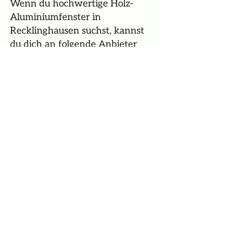
Wenn du hochwertige Holz-
Aluminiumfenster in
Recklinghausen suchst, kannst
du dich an folgende Anbieter
wenden:
✅ Fensterbau-Fachbetriebe vor
Ort mit Beratung & Einbau
✅ Tischlereien & Zimmereien,
die mit Markenherstellern
zusammenarbeiten
✅ Fachhändler für Bauelemente
mit Showroom & Ausstellung
🔍 Tipp: Wir helfen Ihnen gerne