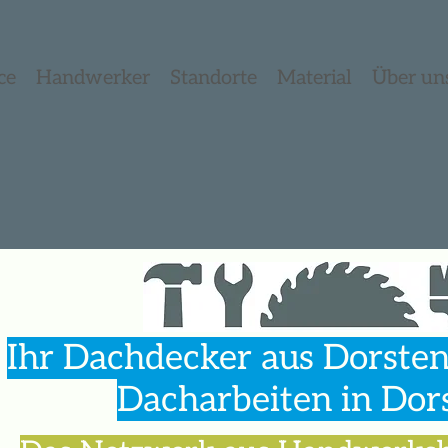
ce
Handwerker
Standorte
Material
Über un
Ihr Dachdecker aus Dorsten –
Dacharbeiten in Dors