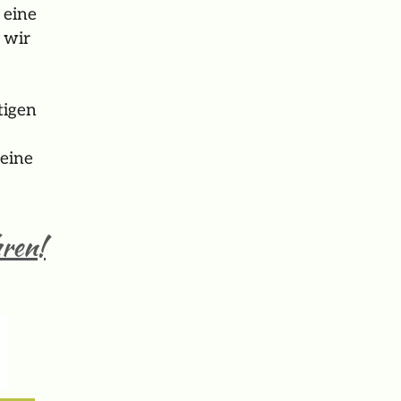
 eine
 wir
tigen
 eine
hren!