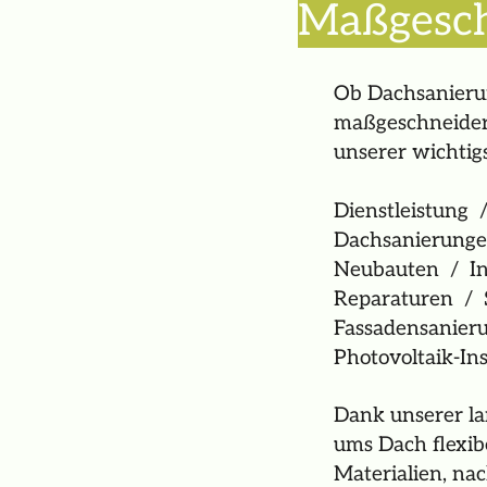
Maßgesch
Ob Dachsanierun
maßgeschneidert
unserer wichtig
Dienstleistung /
Dachsanierunge
Neubauten / Ind
Reparaturen / S
Fassadensanieru
Photovoltaik-Ins
Dank unserer la
ums Dach flexib
Materialien, na