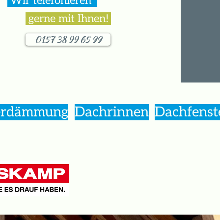
Wir telefonieren
.
gerne mit Ihnen!
.
0157 38 99 65 99
serdämmung
Dachrinnen
Dachfenst