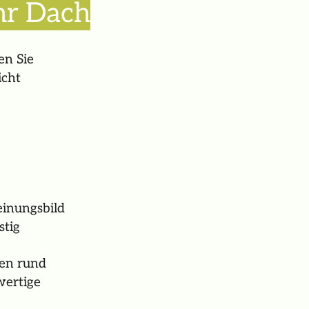
hr Dach
en Sie
icht
einungsbild
stig
gen rund
wertige