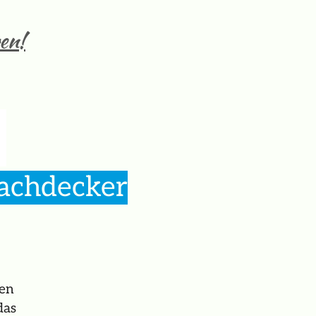
en!
Dachdecker
ten
das